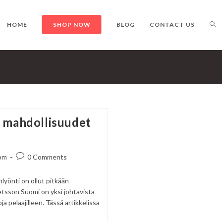
TO
HOME
SHOP NOW
BLOG
CONTACT US
WE
t mahdollisuudet
SE
Post
om
0 Comments
comments:
yönti on ollut pitkään
etsson Suomi on yksi johtavista
ja pelaajilleen. Tässä artikkelissa