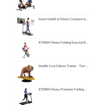
Sunny Health & Fitness Compact & Foldable Treadmill, Non-Slip Surface, Optional Dual Mode Walking/Running, Non-Electric Fixed Incline, Digital Monitor, Smart Bluetooth Connection with SunnyFit App
XTERRA Fitness Folding Exercise Bike, 225 LB Weight Capacity
Stealth Core Deluxe Trainer - Turn Fitness Into a Fun Game - Get Strong Sexy Abs and Lean Core Playing Games On Your Phone; Free iOS/Android App; 4 Free Mobile Games Included; Dynamic Abs & Core Training; Only 3 Minutes a Day
XTERRA Fitness Premium Folding Smart Treadmill, Compact Design, 250+ LB Weight Capacity, Powerful Motor, XTERRA+ Fitness App Included with Purchase