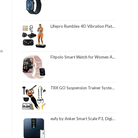
Lifepro Rumblex 4D Vibration Plate Exercise Machine with Triple Motor Oscillation, Linear, and Pulsation – Advanced 4D Vibration Technology for Whole Body Fitness, Weight Loss and Recovery at Home
но
Fitpolo Smart Watch for Women Android & iPhone, Alexa Built-in [1.8" HD Screen] IP68 Waterproof Fitness Watch with Bluetooth Call (Answer/Make), Heart Rate/Sleep/SpO2 Monitor, 105 Sports Trackers
TRX GO Suspension Trainer System, Full-Body Workout for All Levels & Goals, Lightweight & Portable, Fast, Fun & Effective Workouts, Home Gym Equipment or for Outdoor Workouts, Grey
eufy by Anker Smart Scale P3, Digital Bathroom Scale for Body Weight, FSA HSA Eligible, 3D Virtual Body Mode, 16-Measurement Digital Bluetooth and WiFi Weight Scale with bmi, Body Fat, Muscle Mass