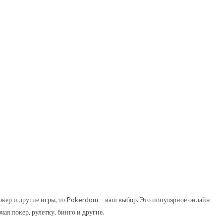
окер и другие игры, то Pokerdom – ваш выбор. Это популярное онлайн
ая покер, рулетку, бинго и другие.