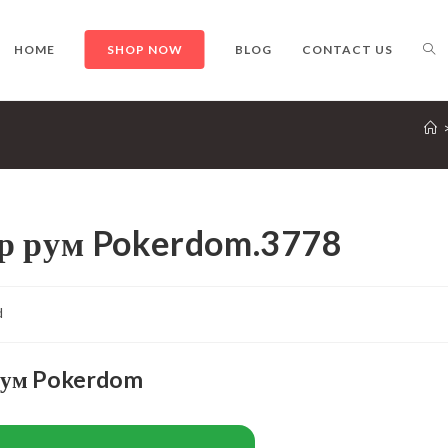
TO
HOME
SHOP NOW
BLOG
CONTACT US
WE
ер рум Pokerdom.3778
SE
d
 рум Pokerdom