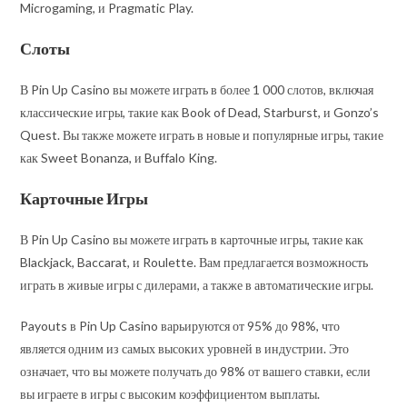
Microgaming, и Pragmatic Play.
Слоты
В Pin Up Casino вы можете играть в более 1 000 слотов, включая
классические игры, такие как Book of Dead, Starburst, и Gonzo’s
Quest. Вы также можете играть в новые и популярные игры, такие
как Sweet Bonanza, и Buffalo King.
Карточные Игры
В Pin Up Casino вы можете играть в карточные игры, такие как
Blackjack, Baccarat, и Roulette. Вам предлагается возможность
играть в живые игры с дилерами, а также в автоматические игры.
Payouts в Pin Up Casino варьируются от 95% до 98%, что
является одним из самых высоких уровней в индустрии. Это
означает, что вы можете получать до 98% от вашего ставки, если
вы играете в игры с высоким коэффициентом выплаты.