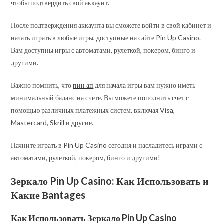
чтобы подтвердить свой аккаунт.
После подтверждения аккаунта вы сможете войти в свой кабинет и
начать играть в любые игры, доступные на сайте Pin Up Casino.
Вам доступны игры с автоматами, рулеткой, покером, бинго и
другими.
Важно помнить, что
пин ап
для начала игры вам нужно иметь
минимальный баланс на счете. Вы можете пополнить счет с
помощью различных платежных систем, включая Visa,
Mastercard, Skrill и другие.
Начните играть в Pin Up Casino сегодня и насладитесь играми с
автоматами, рулеткой, покером, бинго и другими!
Зеркало Pin Up Casino: Как Использовать и
Какие Вantages
Как Использовать Зеркало Pin Up Casino