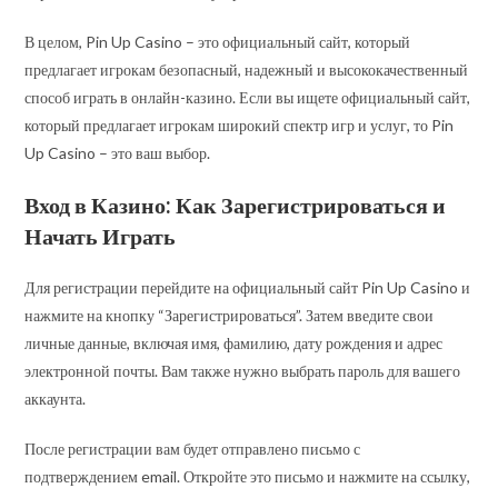
В целом, Pin Up Casino – это официальный сайт, который
предлагает игрокам безопасный, надежный и высококачественный
способ играть в онлайн-казино. Если вы ищете официальный сайт,
который предлагает игрокам широкий спектр игр и услуг, то Pin
Up Casino – это ваш выбор.
Вход в Казино: Как Зарегистрироваться и
Начать Играть
Для регистрации перейдите на официальный сайт Pin Up Casino и
нажмите на кнопку “Зарегистрироваться”. Затем введите свои
личные данные, включая имя, фамилию, дату рождения и адрес
электронной почты. Вам также нужно выбрать пароль для вашего
аккаунта.
После регистрации вам будет отправлено письмо с
подтверждением email. Откройте это письмо и нажмите на ссылку,