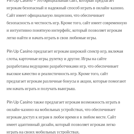
Pin Up Casino – это официальный сайт, который предлагает
игрокам безопасный и надежный способ играть в онлайн-казино.
Сайт имеет официальную лицензию, что обеспечивает
безопасность и честность игр. Кроме того, сайт имеет современную
и интуитивно понятную интерфейс, который позволяет игрокам
легко найти и начать играть в свои любимые игры.
Pin Up Casino предлагает игрокам широкий спектр игр, включая
слоты, карточные игры, рулетку и другие. Игры на сайте
разработаны ведущими разработчиками игр, что обеспечивает
высокое качество и реалистичность игр. Кроме того, сайт
предлагает игрокам различные бонусы и акции, которые помогают
им начать играть и получать выигрыш.
Pin Up Casino также предлагает игрокам возможность играть в
онлайн-казино на мобильных устройствах, что обеспечивает
игрокам доступ к играм в любое время и в любом месте. Сайт
имеет адаптивный дизайн, который позволяет игрокам легко
играть на своих мобильных устройствах.