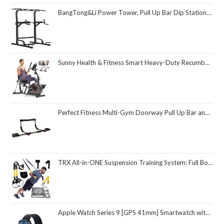
BangTong&Li Power Tower, Pull Up Bar Dip Station/Stand for Home Gym Strength Training Workout Equipment
Sunny Health & Fitness Smart Heavy-Duty Recumbent Bike w/Wide Cushioned Seat & Back, Indoor Cycling Machine for Adult/Seniors Home Exercise, Free SunnyFit App Connect, Optional Workout Training Bands
Perfect Fitness Multi-Gym Doorway Pull Up Bar and Portable Gym System
TRX All-in-ONE Suspension Training System: Full Body Workouts for Your Home Gym, Travel, and Outdoors | Includes Indoor & Outdoor Anchors, Workout Guide and Video Downloads
Apple Watch Series 9 [GPS 41mm] Smartwatch with Midnight Aluminum Case with Midnight Sport Loop One Size. Fitness Tracker, ECG Apps, Always-On Retina Display, Carbon Neutral