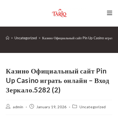
Skip
to
content
>
Uncategorized
>
Казино Официальный сайт Pin Up Casino играть о
Казино Официальный сайт Pin
Up Casino играть онлайн – Вход
Зеркало.5282 (2)
Post
Post
Post
admin
January 19, 2026
Uncategorized
author:
published:
category: