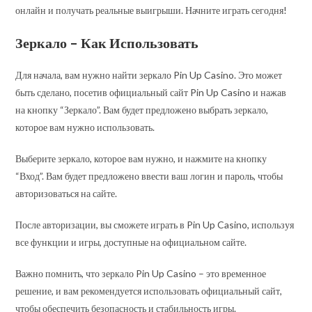
онлайн и получать реальные выигрыши. Начните играть сегодня!
Зеркало – Как Использовать
Для начала, вам нужно найти зеркало Pin Up Casino. Это может
быть сделано, посетив официальный сайт Pin Up Casino и нажав
на кнопку “Зеркало”. Вам будет предложено выбрать зеркало,
которое вам нужно использовать.
Выберите зеркало, которое вам нужно, и нажмите на кнопку
“Вход”. Вам будет предложено ввести ваш логин и пароль, чтобы
авторизоваться на сайте.
После авторизации, вы сможете играть в Pin Up Casino, используя
все функции и игры, доступные на официальном сайте.
Важно помнить, что зеркало Pin Up Casino – это временное
решение, и вам рекомендуется использовать официальный сайт,
чтобы обеспечить безопасность и стабильность игры.