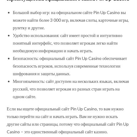
Большой выбор игр: на официальном сайте Pin Up Casino вы
можете найти более 3 000 игр, включая слоты, карточные игры,
рулетку и другие.
Удобство использования: сайт имеет простой и интуитивно
понятный интерфейс, что позволяет игрокам легко найти
необходимую информацию и начать играть.
Безопасность: официальный сайт Pin Up Casino обеспечивает
безопасность игроков, используя современные технологии
шифрования и защиты данных.
Многоязычность: сайт доступен на нескольких языках, включая
русский, что позволяет игрокам из разных стран играть на
одном сайте.
Если вы ищете официальный сайт Pin Up Casino, то вам нужно
только перейти на сайт и начать играть. Вам не нужно искать
другие сайты или страницы, потому что официальный сайт Pin Up
Casino – это единственный официальный сайт казино.