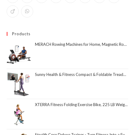
Products
MERACH Rowing Machines for Home, Magnetic Rowing Machine with 16 Levels, Rower Machine of Quiet Resistance, Dual Slide Rail with Max 350lbs Weight Capacity, App Compatible
Sunny Health & Fitness Compact & Foldable Treadmill, Non-Slip Surface, Optional Dual Mode Walking/Running, Non-Electric Fixed Incline, Digital Monitor, Smart Bluetooth Connection with SunnyFit App
XTERRA Fitness Folding Exercise Bike, 225 LB Weight Capacity
Stealth Core Deluxe Trainer - Turn Fitness Into a Fun Game - Get Strong Sexy Abs and Lean Core Playing Games On Your Phone; Free iOS/Android App; 4 Free Mobile Games Included; Dynamic Abs & Core Training; Only 3 Minutes a Day