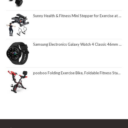
Sunny Health & Fitness Mini Stepper for Exercise at Home, Stair Step Workout Machine with Resistance Band and Over 300lb Weight Capacity, Optional Twist Motion and Free SunnyFit App Connection
Samsung Electronics Galaxy Watch 4 Classic 46mm Smartwatch with ECG Monitor Tracker for Health Fitness Running Sleep Cycles GPS Fall Detection Bluetooth US Version, Black (Renewed)
pooboo Folding Exercise Bike, Foldable Fitness Stationary Bike Machine, Upright Indoor Cycling Bike, Magnetic X-Bike with 8-Level Adjustable Resistance, Bottle Holder & Back Support Cushion for Home Gym Workout